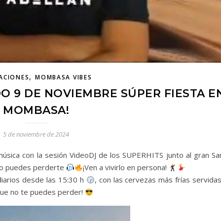
,
ACIONES
MOMBASA VIBES
DO 9 DE NOVIEMBRE SÚPER FIESTA E
MOMBASA!
5 de noviembre de 2024
música con la sesión VideoDJ de los SUPERHITS junto al gran San
 no puedes perderte
¡Ven a vivirlo en persona!
iarios desde las 15:30 h
, con las cervezas más frías servida
que no te puedes perder!