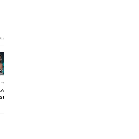
ios
S
KA
S!