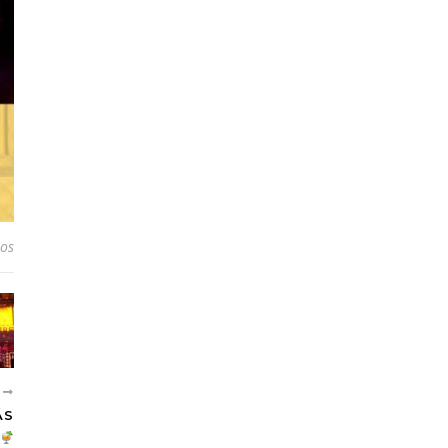
ios
S
ÁS