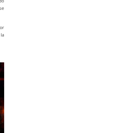
do
se
or
la